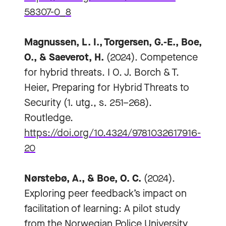
58307-0_8
Magnussen, L. I., Torgersen, G.-E., Boe,
O., & Saeverot, H.
(2024). Competence
for hybrid threats. I O. J. Borch & T.
Heier, Preparing for Hybrid Threats to
Security (1. utg., s. 251–268).
Routledge.
https://doi.org/10.4324/9781032617916-
20
Nørstebø, A., & Boe, O. C.
(2024).
Exploring peer feedback’s impact on
facilitation of learning: A pilot study
from the Norwegian Police University