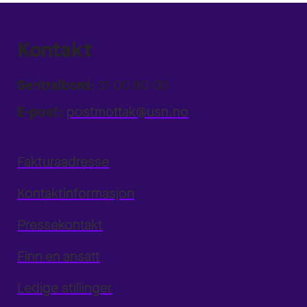
Kontakt
Sentralbord:
31 00 80 00
E-post:
postmottak@usn.no
Fakturaadresse
Kontaktinformasjon
Pressekontakt
Finn en ansatt
Ledige stillinger