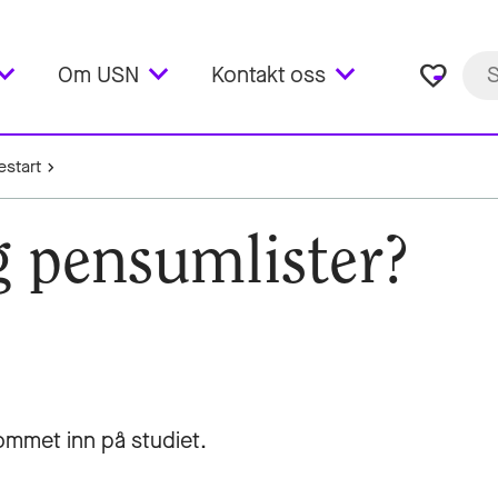
favorite_border
Om USN
Kontakt oss
estart
g pensumlister?
kommet inn på studiet.