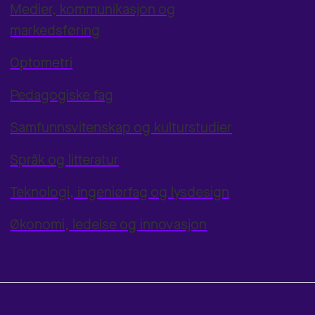
Medier, kommunikasjon og
markedsføring
Optometri
Pedagogiske fag
Samfunnsvitenskap og kulturstudier
Språk og litteratur
Teknologi, ingeniørfag og lysdesign
Økonomi, ledelse og innovasjon