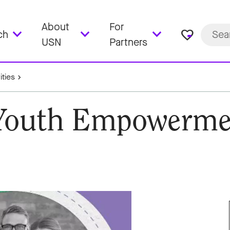
About
For
favorite_border
ch
USN
Partners
ities
: Youth Empowerm