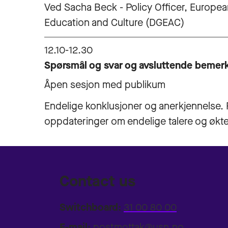
Ved Sacha Beck - Policy Officer, Europea
Education and Culture (DGEAC)
12.10-12.30
Spørsmål og svar og avsluttende bemer
Åpen sesjon med publikum
Endelige konklusjoner og anerkjennelse. 
oppdateringer om endelige talere og økte
Contact us
Switchboard:
31 00 80 00
E-mail:
postmottak@usn.no