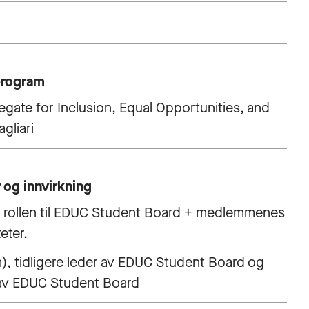
program
egate for Inclusion, Equal Opportunities, and
gliari
 og innvirkning
og rollen til EDUC Student Board + medlemmenes
eter.
m), tidligere leder av EDUC Student Board og
 av EDUC Student Board