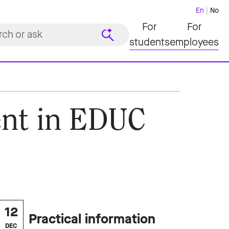
En
No
For
For
students
employees
ent in EDUC
12
Practical information
DEC