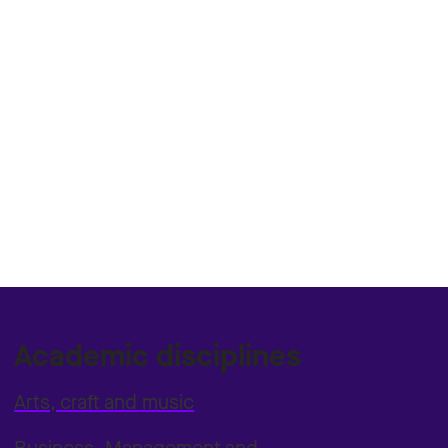
Academic disciplines
Arts, craft and music