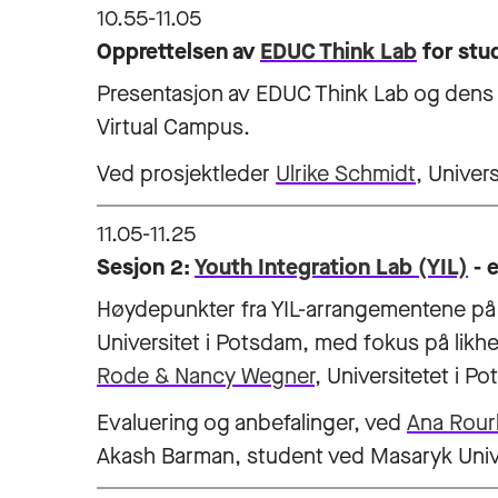
10.55-11.05
Opprettelsen av
EDUC Think Lab
for stu
Presentasjon av EDUC Think Lab og dens r
Virtual Campus.
Ved prosjektleder
Ulrike Schmidt
, Univer
11.05-11.25
Sesjon 2:
Youth Integration Lab (YIL)
- e
Høydepunkter fra YIL-arrangementene på U
Universitet i Potsdam, med fokus på likhe
Rode & Nancy Wegner
, Universitetet i P
Evaluering og anbefalinger, ved
Ana Rour
Akash Barman, student ved Masaryk Univ