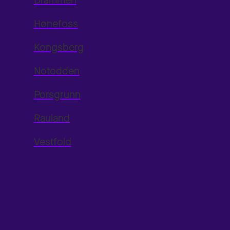
Drammen
Hønefoss
Kongsberg
Notodden
Porsgrunn
Rauland
Vestfold