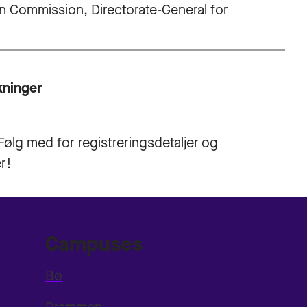
n Commission, Directorate-General for
kninger
Følg med for registreringsdetaljer og
r!
Campuses
Bø