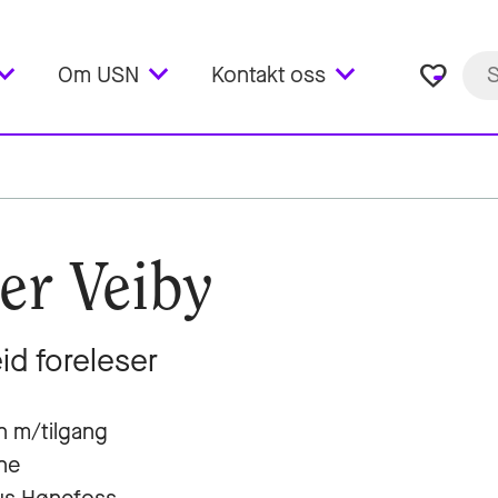
favorite_border
Om USN
Kontakt oss
er Veiby
eid foreleser
n m/tilgang
ne