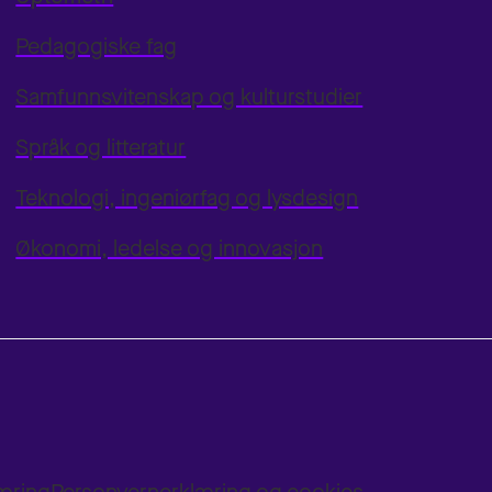
Pedagogiske fag
Samfunnsvitenskap og kulturstudier
Språk og litteratur
Teknologi, ingeniørfag og lysdesign
Økonomi, ledelse og innovasjon