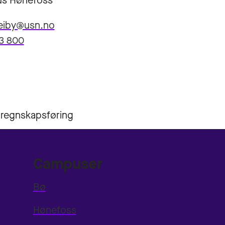
s Hønefoss
veiby@usn.no
13 800
 regnskapsføring
Campuser
Bø
Hønefoss