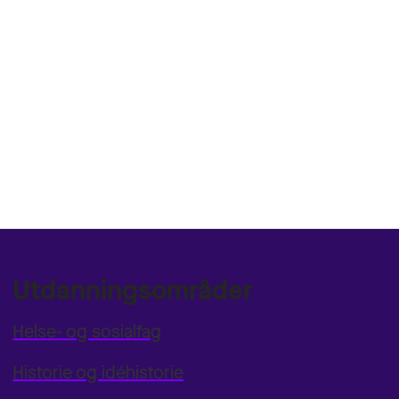
Utdanningsområder
Helse- og sosialfag
Historie og idéhistorie