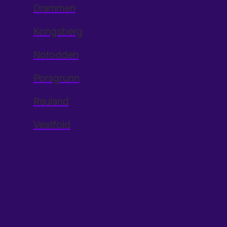
Drammen
Kongsberg
Notodden
Porsgrunn
Rauland
Vestfold