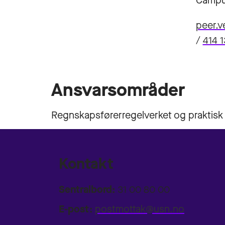
Campu
peer.
/
414 
Ansvarsområder
Regnskapsførerregelverket og praktisk
Kontakt
Sentralbord:
31 00 80 00
E-post:
postmottak@usn.no