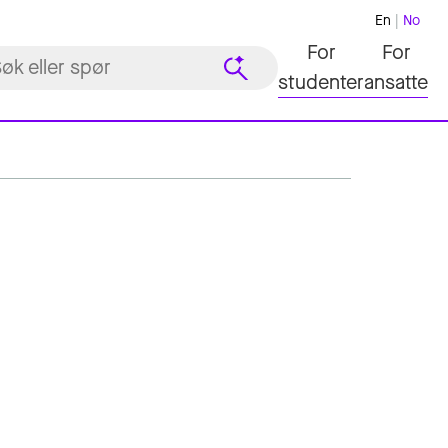
En
No
For
For
studenter
ansatte