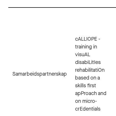
cALLIOPE -
training in
visuAL
disabiLitIes
rehabilitatiOn
Samarbeidspartnerskap
based on a
skills first
apProach and
on micro-
crEdentials