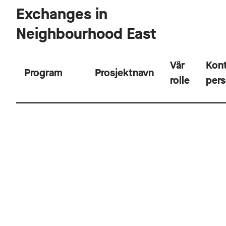
Exchanges in
Neighbourhood East
Vår
Kont
Program
Prosjektnavn
rolle
per