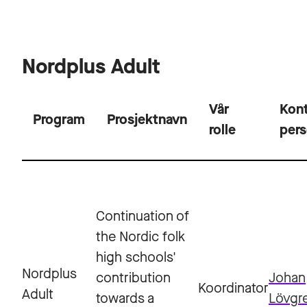
Nordplus Adult
Vår
Kont
Program
Prosjektnavn
rolle
per
Continuation of
the Nordic folk
high schools'
Nordplus
contribution
Johan
Koordinator
Adult
towards a
Lövgr