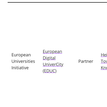
European
European
He
Digital
Universities
Partner
To
UniverCity
Initiative
Kn
(EDUC)