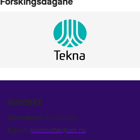
Forskingsdagane
Kontakt
Sentralbord:
31 00 80 00
E-post:
postmottak@usn.no