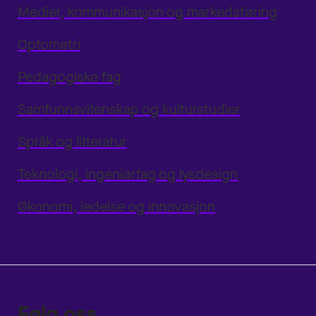
Medier, kommunikasjon og markedsføring
Optometri
Pedagogiske fag
Samfunnsvitenskap og kulturstudier
Språk og litteratur
Teknologi, ingeniørfag og lysdesign
Økonomi, ledelse og innovasjon
Følg oss