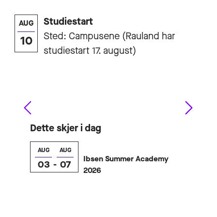
Studiestart
AUG
AU
Sted: Campusene (Rauland har
10
1
studiestart 17. august)
Dette skjer i dag
AUG
AUG
Ibsen Summer Academy
03
-
07
2026