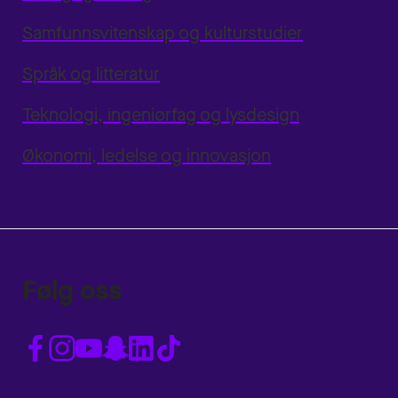
Samfunnsvitenskap og kulturstudier
Språk og litteratur
Teknologi, ingeniørfag og lysdesign
Økonomi, ledelse og innovasjon
Følg oss