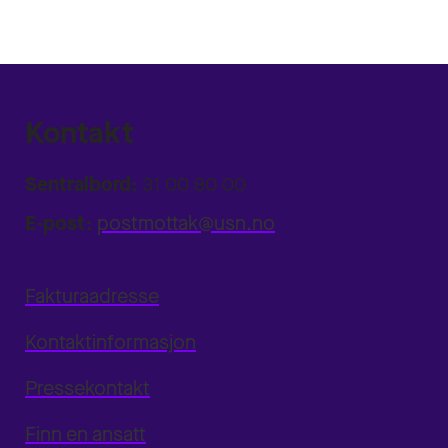
Kontakt
Sentralbord:
31 00 80 00
E-post:
postmottak@usn.no
Fakturaadresse
Kontaktinformasjon
Pressekontakt
Finn en ansatt