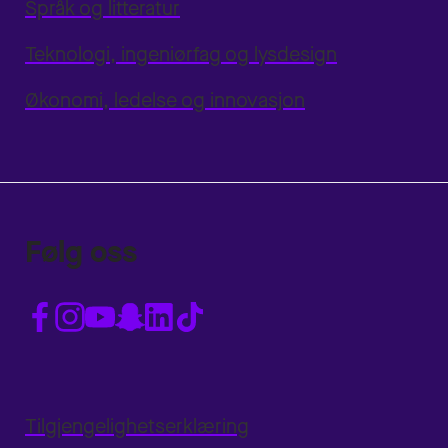
Språk og litteratur
Teknologi, ingeniørfag og lysdesign
Økonomi, ledelse og innovasjon
Følg oss
Tilgjengelighetserklæring