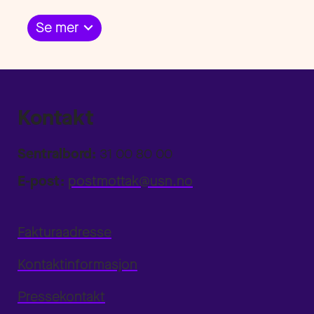
Se mer
Kontakt
Sentralbord:
31 00 80 00
E-post:
postmottak@usn.no
Fakturaadresse
Kontaktinformasjon
Pressekontakt