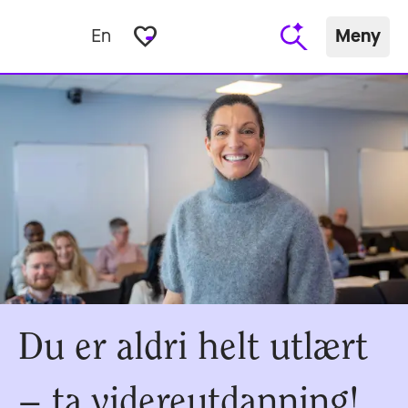
favorite_border
En
Meny
Du er aldri helt utlært
– ta videreutdanning!