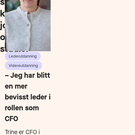
studenter
kombinerer
jobb
og
studier
Lederutdanning
Videreutdanning
– Jeg har blitt
en mer
bevisst leder i
rollen som
CFO
Trine er CFO i