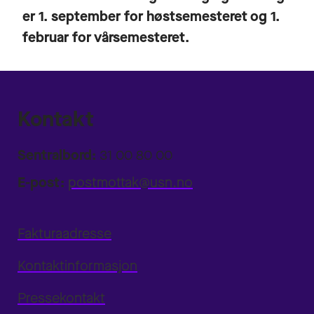
er 1. september for høstsemesteret og 1.
februar for vårsemesteret.
Kontakt
Sentralbord:
31 00 80 00
E-post:
postmottak@usn.no
Fakturaadresse
Kontaktinformasjon
Pressekontakt