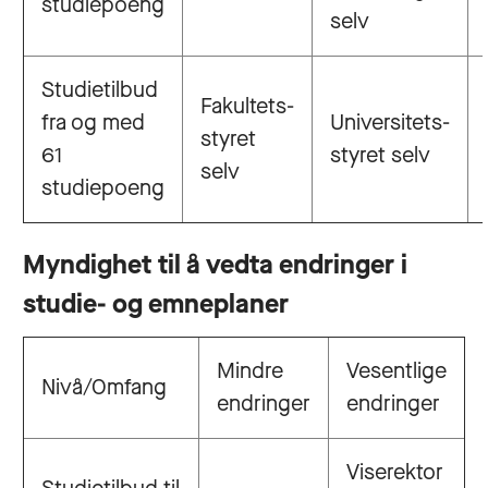
studiepoeng
selv
Studietilbud
Fakultets-
fra og med
Universitets-
styret
61
styret selv
selv
studiepoeng
Myndighet til å vedta endringer i
studie- og emneplaner
Mindre
Vesentlige
Nivå/Omfang
endringer
endringer
Viserektor