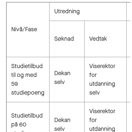
Utredning
Nivå/Fase
Søknad
Vedtak
Studietilbud
Viserektor
Dekan
til og med
for
selv
59
utdanning
studiepoeng
selv
Viserektor
Studietilbud
Dekan
for
på 60
selv
utdanning