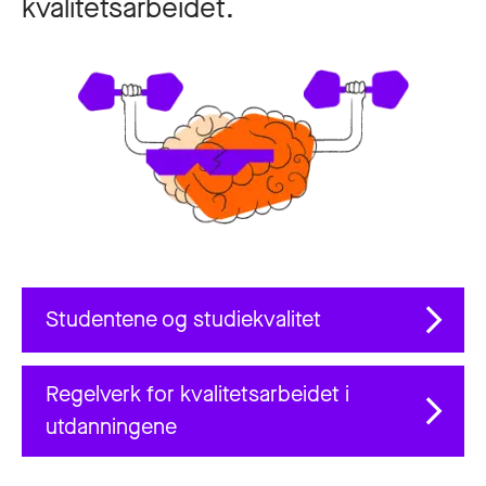
kvalitetsarbeidet.
Studentene og studiekvalitet
Regelverk for kvalitetsarbeidet i
utdanningene