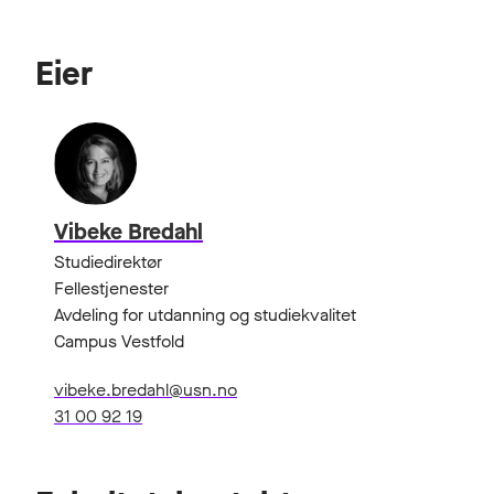
Eier
Vibeke Bredahl
Studiedirektør
Fellestjenester
Avdeling for utdanning og studiekvalitet
Campus Vestfold
vibeke.bredahl@usn.no
31 00 92 19