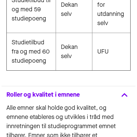
Studietilbud til
Dekan
for
og med 59
selv
utdanning
studiepoeng
selv
Studietilbud
Dekan
fra og med 60
UFU
selv
studiepoeng
Roller og kvalitet i emnene
Alle emner skal holde god kvalitet, og
emnene etableres og utvikles i tråd med
innretningen til studieprogrammet emnet
tilhører. Emner som ikke tilhører et