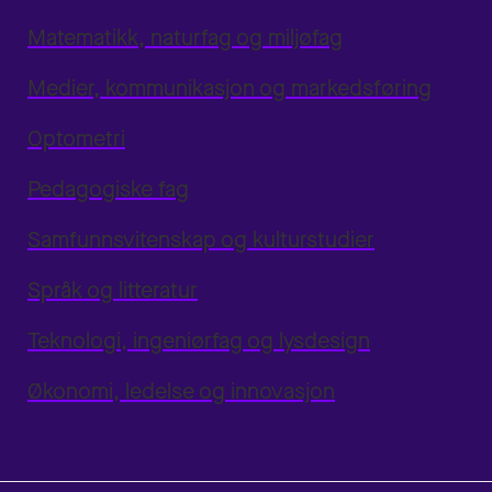
Matematikk, naturfag og miljøfag
Medier, kommunikasjon og markedsføring
Optometri
Pedagogiske fag
Samfunnsvitenskap og kulturstudier
Språk og litteratur
Teknologi, ingeniørfag og lysdesign
Økonomi, ledelse og innovasjon