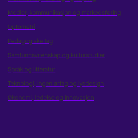
Medier, kommunikasjon og markedsføring
Optometri
Pedagogiske fag
Samfunnsvitenskap og kulturstudier
Språk og litteratur
Teknologi, ingeniørfag og lysdesign
Økonomi, ledelse og innovasjon