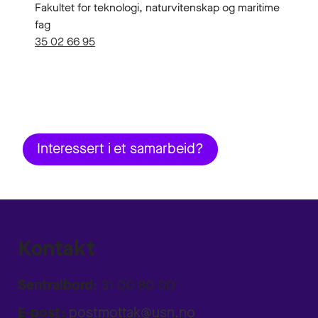
Fakultet for teknologi, naturvitenskap og maritime
fag
35 02 66 95
Interessert i et samarbeid?
Kontakt
Sentralbord:
31 00 80 00
E-post:
postmottak@usn.no