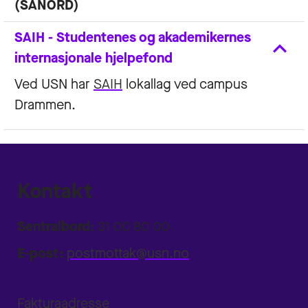
(SANORD)
SAIH - Studentenes og akademikernes
internasjonale hjelpefond
Ved USN har
SAIH
lokallag ved campus
Drammen.
Kontakt
Sentralbord:
31 00 80 00
E-post:
postmottak@usn.no
Fakturaadresse