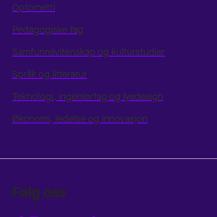
Optometri
Pedagogiske fag
Samfunnsvitenskap og kulturstudier
Språk og litteratur
Teknologi, ingeniørfag og lysdesign
Økonomi, ledelse og innovasjon
Følg oss