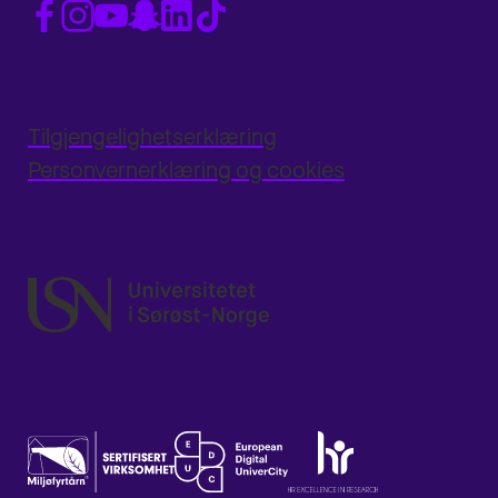
Tilgjengelighetserklæring
Personvernerklæring og cookies