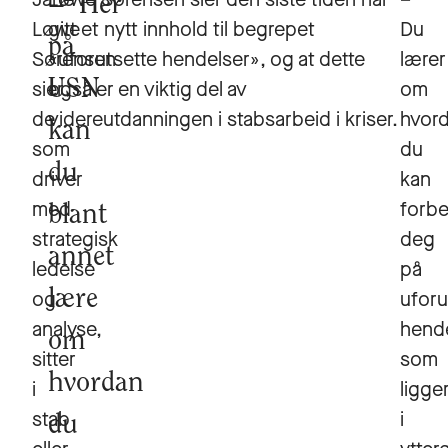
Her
Løwe
gitt et nytt innhold til begrepet
Du
på
Sørensen
«uforutsette hendelser», og at dette
lærer
sier
USN
også er en viktig del av
om
de
videreutdanningen i stabsarbeid i kriser.
hvor
kan
som
du
du
driver
kan
med
forb
blant
strategisk
deg
annet
ledelse
på
og
lære
uforu
analyse,
hend
om
sitter
som
hvordan
i
ligge
stab
i
du