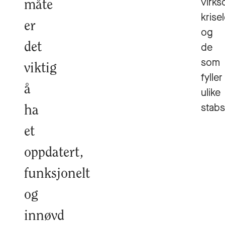
virk
måte
krise
er
og
det
de
som
viktig
fyller
å
ulike
stabs
ha
et
oppdatert,
funksjonelt
og
innøvd