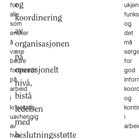
for
og
ukjen
alle
funks
koordinering
som
og
av
ønsker
det
å
må
organisasjonen
være
sørg
på
bedre
for
forberedt
operasjonelt
god
på
infor
nivå,
arbeid
koord
bistå
i
og
krisestab,
konti
ledelsen
uavhengig
i
med
av
arbei
hva
beslutningsstøtte