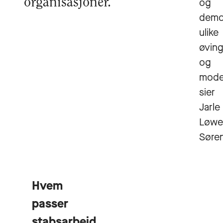
organisasjoner.
og
demo
ulike
øvin
og
model
sier
Jarle
Løwe
Søre
Hvem
passer
stabsarbeid