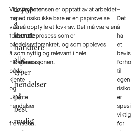
Virksomheter
Løwe Sørensen er opptatt av at arbeidet
–
For
må
med risiko ikke bare er en papirøvelse
Det
å
være
for å oppfylle et lovkrav. Det må være en
å
forberedt
kunne
levende prosess som er
ha
på
ledelsesforankret, og som oppleves
et
håndtere
å
som nyttig og relevant i hele
bevis
alle
håndtere
organisasjonen.
forho
både
til
typer
kjente
egen
hendelser
og
risiko
ukjente
på
er
hendelser
spesi
best
i
viktig
mulig
fremtiden.
for