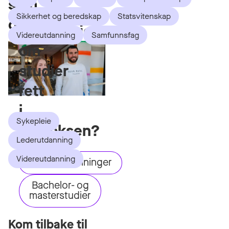
som
du
Sikkerhet og beredskap
Statsvitenskap
dette
informasjon
Videreutdanning
Samfunnsfag
om
studier
rett
i
Sykepleie
innboksen?
Lederutdanning
Videreutdanning
Videreutdanninger
Bachelor- og
masterstudier
Kom tilbake til