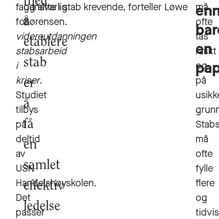
med
fagansvarlig
og sitte i stab krevende, forteller Løwe
må
en
for
å
Sørensen.
ofte
bar
videreutdanningen
tas
etablere
en
stabsarbeid
raskt
stab
pap
i
og
kriser
.
på
er
Studiet
usikk
å
tilbys
grunn
på
få
Stab
deltid
må
en
av
ofte
samlet
USN
fylle
Handelshøyskolen.
flere
effektiv
Det
og
ledelse
passer
tidvis