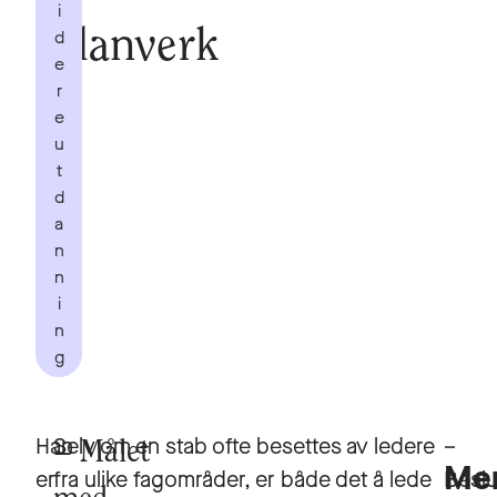
i
d
planverk
e
r
e
u
t
d
a
n
n
i
n
g
Han
Selv om en stab ofte besettes av ledere
–
Målet
Me
er
fra ulike fagområder, er både det å lede
Beslu