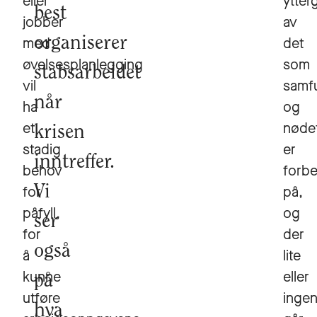
eller
ytter
best
jobber
av
med
organiserer
det
øvelsesplanlegging
som
stabsarbeidet
vil
samf
når
ha
og
et
nøde
krisen
stadig
er
inntreffer.
behov
forbe
for
Vi
på,
påfyll,
og
ser
for
der
også
å
lite
kunne
eller
på
utføre
ingen
hva