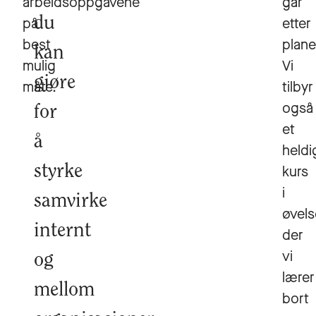
arbeidsoppgavene
går
på
du
etter
best
plane
kan
mulig
Vi
gjøre
måte.
tilbyr
også
for
et
å
heldig
styrke
kurs
i
samvirke
øvels
internt
der
vi
og
lærer
mellom
bort