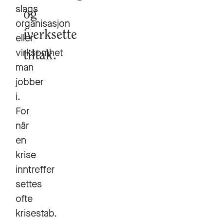
slags
og
organisasjon
iverksette
eller
virksomhet
tiltak.
man
jobber
i.
For
når
en
krise
inntreffer
settes
ofte
krisestab.