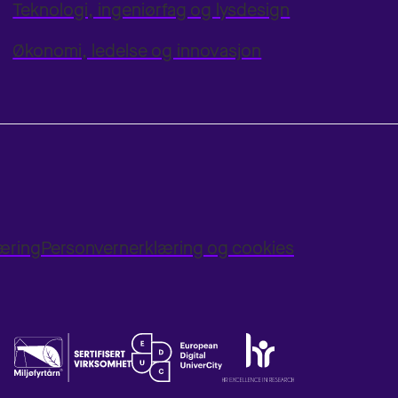
Teknologi, ingeniørfag og lysdesign
Økonomi, ledelse og innovasjon
læring
Personvernerklæring og cookies