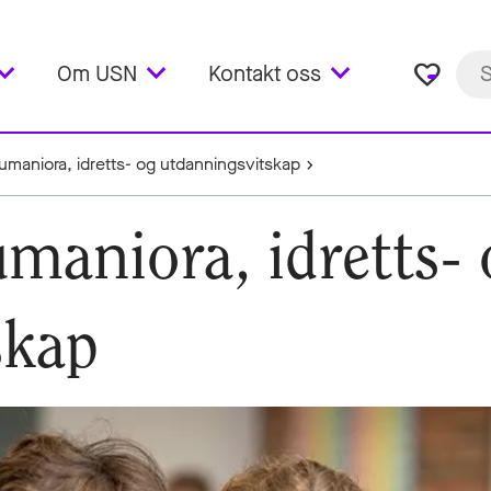
favorite_border
Om USN
Kontakt oss
humaniora, idretts- og utdanningsvitskap
umaniora, idretts- 
skap