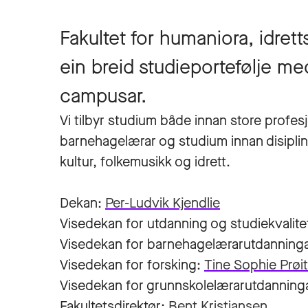
Fakultet for humaniora, idret
ein breid studieportefølje me
campusar.
Vi tilbyr studium både innan store prof
barnehagelærar og studium innan disiplin
kultur, folkemusikk og idrett.
Dekan:
Per-Ludvik Kjendlie
Visedekan for utdanning og studiekvalite
Visedekan for barnehagelærarutdanning
Visedekan for forsking:
Tine Sophie Prøi
Visedekan for grunnskolelærarutdannin
Fakultetsdirektør:
Bent Kristiansen