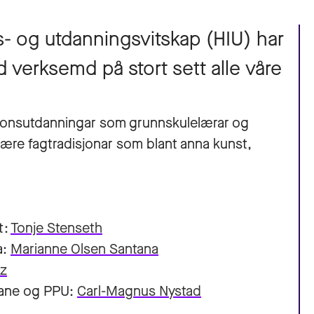
ts- og utdanningsvitskap (HIU) har
d verksemd på stort sett alle våre
esjonsutdanningar som grunnskulelærar og
ære fagtradisjonar som blant anna kunst,
t:
Tonje Stenseth
a:
M
arianne Olsen Santana
tz
gane og PPU:
Carl-Magnus Nystad