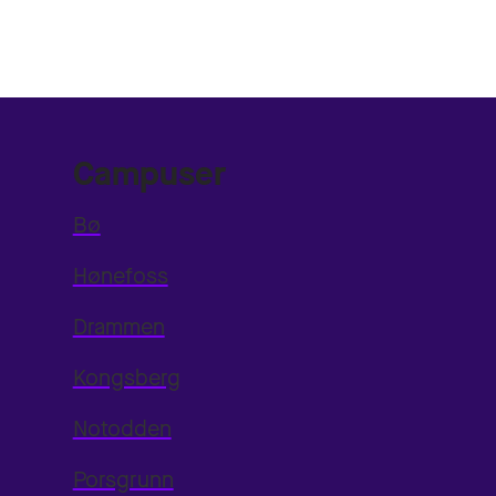
Campuser
Bø
Hønefoss
Drammen
Kongsberg
Notodden
Porsgrunn