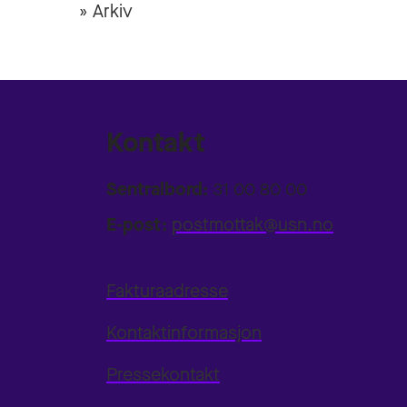
» Arkiv
Kontakt
Sentralbord:
31 00 80 00
E-post:
postmottak@usn.no
Fakturaadresse
Kontaktinformasjon
Pressekontakt