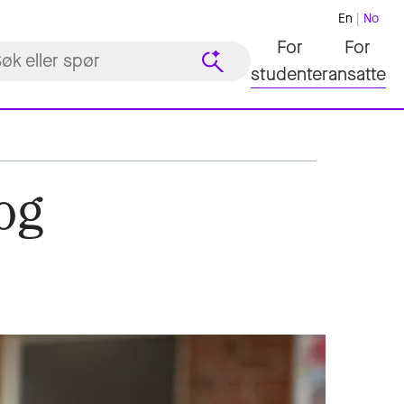
En
No
For
For
studenter
ansatte
og