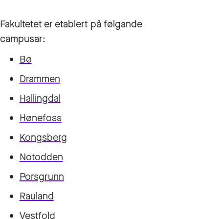
Fakultetet er etablert på følgande
campusar:
Bø
Drammen
Hallingdal
Hønefoss
Kongsberg
Notodden
Porsgrunn
Rauland
Vestfold