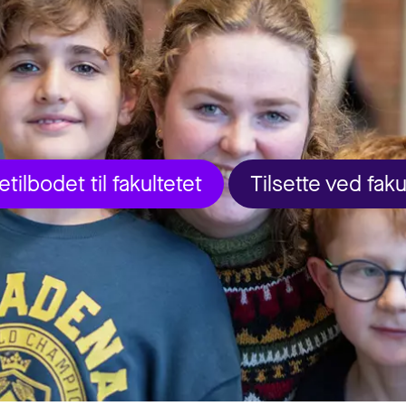
etilbodet til fakultetet
Tilsette ved faku