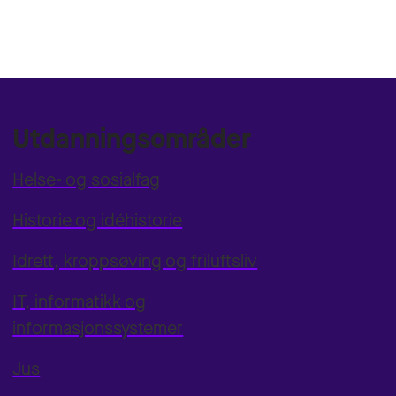
Utdanningsområder
Helse- og sosialfag
Historie og idéhistorie
Idrett, kroppsøving og friluftsliv
IT, informatikk og
informasjonssystemer
Jus