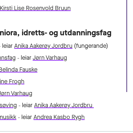
Kirsti Lise Rosenvold Bruun
aniora, idretts- og utdanningsfag
leiar
Anika Aakerøy Jordbru
(fungerande)
–
unnsfag
leiar
J
ørn Varhaug
–
 Belinda Fauske
ine Frogh
Jørn Varhaug
ppsøving
leiar
Anika Aakerøy Jordbru
–
emusikk
leiar
Andrea Kasbo Rygh
–