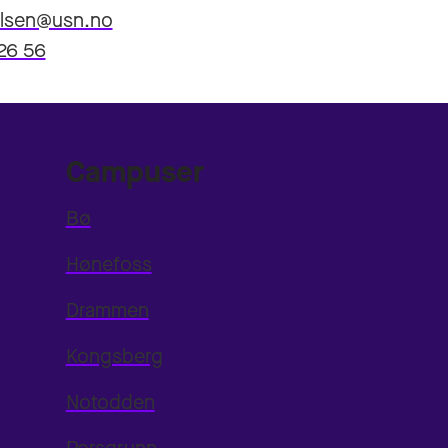
elsen@usn.no
26 56
Campuser
Bø
Hønefoss
Drammen
Kongsberg
Notodden