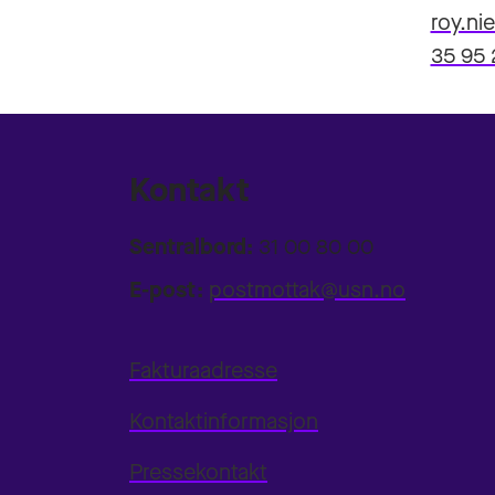
roy.ni
35 95 
Kontakt
Sentralbord:
31 00 80 00
E-post:
postmottak@usn.no
Fakturaadresse
Kontaktinformasjon
Pressekontakt