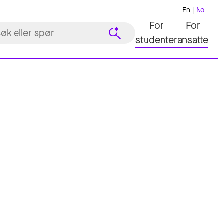
En
No
For
For
studenter
ansatte