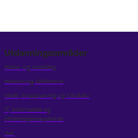
Utdanningsområder
Helse- og sosialfag
Historie og idéhistorie
Idrett, kroppsøving og friluftsliv
IT, informatikk og
informasjonssystemer
Jus