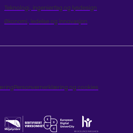
Teknologi, ingeniørfag og lysdesign
Økonomi, ledelse og innovasjon
læring
Personvernerklæring og cookies