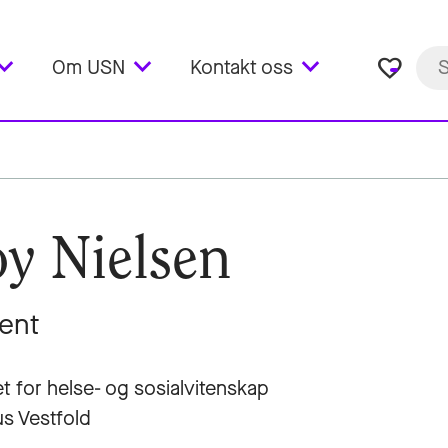
favorite_border
Om USN
Kontakt oss
y Nielsen
ent
et for helse- og sosialvitenskap
s Vestfold