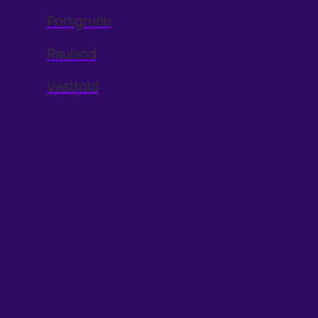
Porsgrunn
Rauland
Vestfold