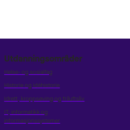
Utdanningsområder
Helse- og sosialfag
Historie og idéhistorie
Idrett, kroppsøving og friluftsliv
IT, informatikk og
informasjonssystemer