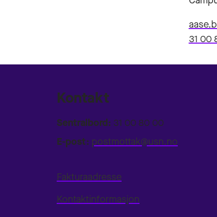
Campu
aase.
31 00 
Kontakt
Sentralbord:
31 00 80 00
E-post:
postmottak@usn.no
Fakturaadresse
Kontaktinformasjon