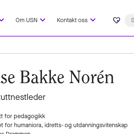
favorite_border
Om USN
Kontakt oss
se Bakke Norén
tuttnestleder
utt for pedagogikk
et for humaniora, idretts- og utdanningsvitenskap