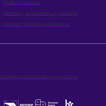
Språk og litteratur
Teknologi, ingeniørfag og lysdesign
Økonomi, ledelse og innovasjon
læring
Personvernerklæring og cookies