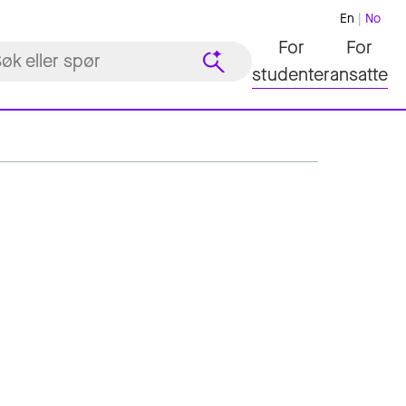
En
No
For
For
studenter
ansatte