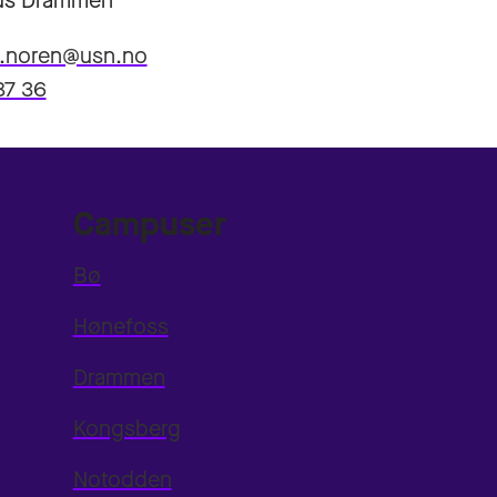
s Drammen
b.noren@usn.no
87 36
Campuser
Bø
Hønefoss
Drammen
Kongsberg
Notodden