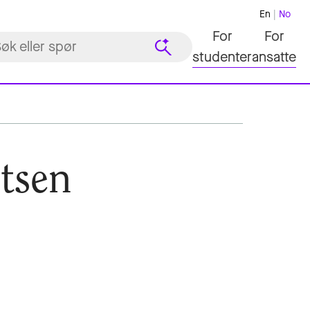
En
No
For
For
studenter
ansatte
tsen