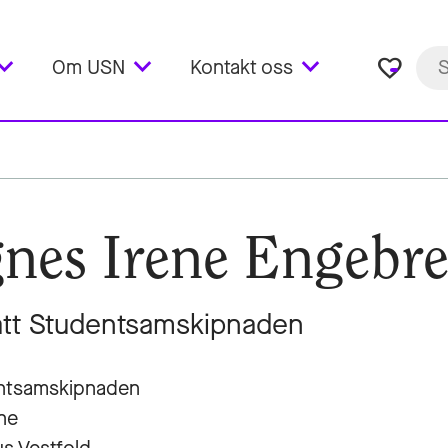
favorite_border
Om USN
Kontakt oss
nes Irene Engebre
tt Studentsamskipnaden
ntsamskipnaden
ne