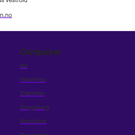
s Vestfold
sn.no
Campuser
Bø
Hønefoss
Drammen
Kongsberg
Notodden