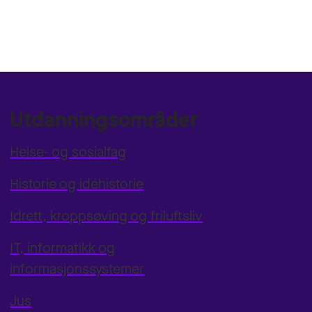
Utdanningsområder
Helse- og sosialfag
Historie og idéhistorie
Idrett, kroppsøving og friluftsliv
IT, informatikk og
informasjonssystemer
Jus