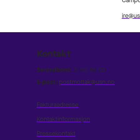
Campu
ire@u
Kontakt
Sentralbord:
31 00 80 00
E-post:
postmottak@usn.no
Fakturaadresse
Kontaktinformasjon
Pressekontakt