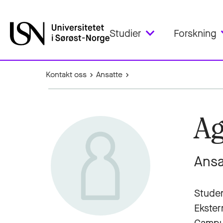
Studier
Forskning
Kontakt oss
Ansatte
Ag
Ansa
Stude
Ekster