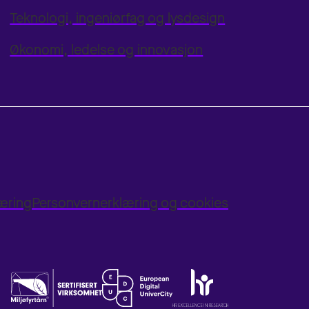
Teknologi, ingeniørfag og lysdesign
Økonomi, ledelse og innovasjon
læring
Personvernerklæring og cookies