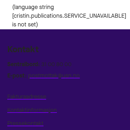
Kontakt
Sentralbord:
31 00 80 00
E-post:
postmottak@usn.no
Fakturaadresse
Kontaktinformasjon
Pressekontakt