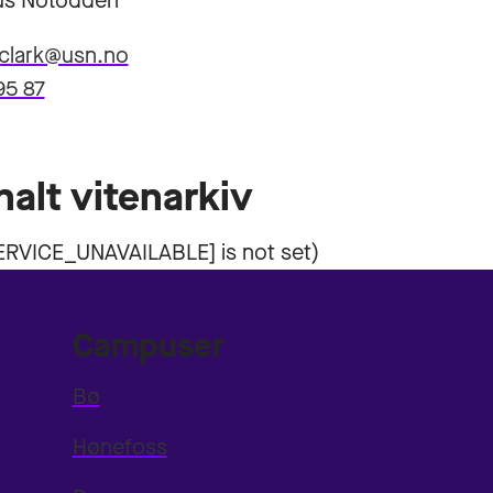
s Notodden
.clark@usn.no
95 87
nalt vitenarkiv
Campuser
Bø
Hønefoss