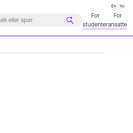
En
No
For
For
studenter
ansatte