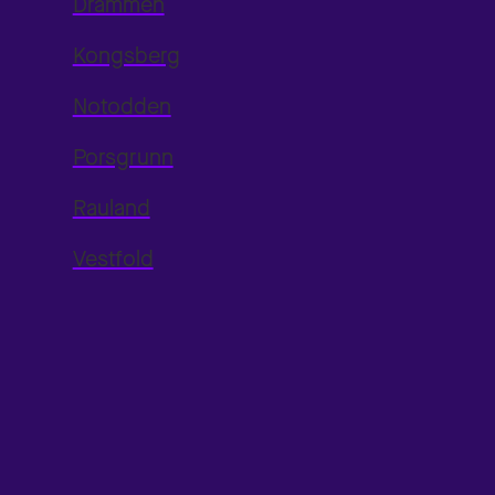
Drammen
Kongsberg
Notodden
Porsgrunn
Rauland
Vestfold