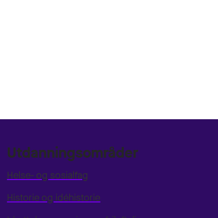
Utdanningsområder
Helse- og sosialfag
Historie og idéhistorie