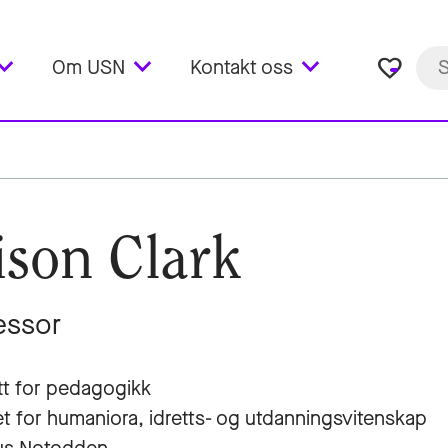
favorite_border
Om USN
Kontakt oss
ison Clark
essor
utt for pedagogikk
et for humaniora, idretts- og utdanningsvitenskap