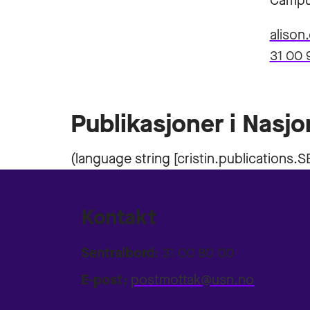
Campu
alison
31 00 
Publikasjoner i Nasjo
Kontakt
Sentralbord:
31 00 80 00
E-post:
postmottak@usn.no