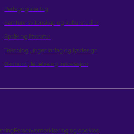
Pedagogiske fag
Samfunnsvitenskap og kulturstudier
Språk og litteratur
Teknologi, ingeniørfag og lysdesign
Økonomi, ledelse og innovasjon
læring
Personvernerklæring og cookies