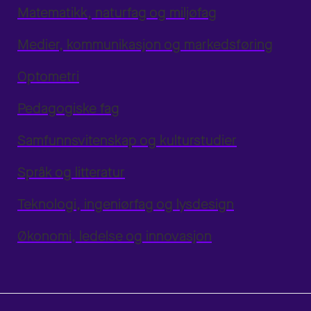
Matematikk, naturfag og miljøfag
Medier, kommunikasjon og markedsføring
Optometri
Pedagogiske fag
Samfunnsvitenskap og kulturstudier
Språk og litteratur
Teknologi, ingeniørfag og lysdesign
Økonomi, ledelse og innovasjon