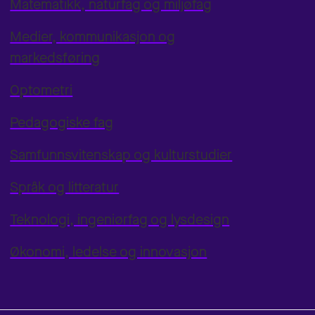
Matematikk, naturfag og miljøfag
Medier, kommunikasjon og
markedsføring
Optometri
Pedagogiske fag
Samfunnsvitenskap og kulturstudier
Språk og litteratur
Teknologi, ingeniørfag og lysdesign
Økonomi, ledelse og innovasjon