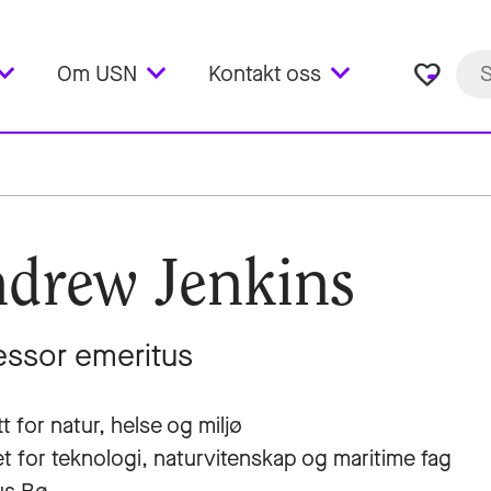
favorite_border
Om USN
Kontakt oss
drew Jenkins
essor emeritus
tt for natur, helse og miljø
et for teknologi, naturvitenskap og maritime fag