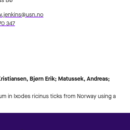
s Bø
w.jenkins@usn.no
70 347
ristiansen, Bjørn Erik; Matussek, Andreas;
 in Ixodes ricinus ticks from Norway using a