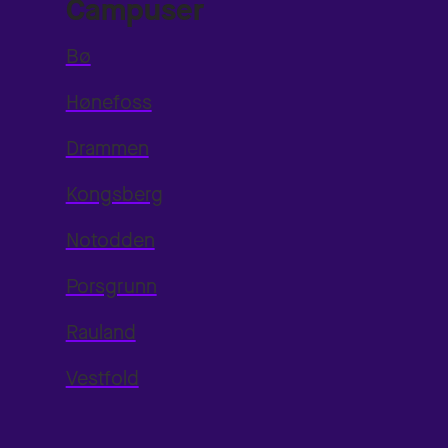
Campuser
Bø
Hønefoss
Drammen
Kongsberg
Notodden
Porsgrunn
Rauland
Vestfold