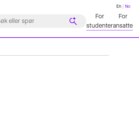
En
No
For
For
studenter
ansatte