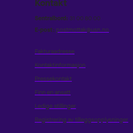
Kontakt
Sentralbord:
31 00 80 00
E-post:
postmottak@usn.no
Fakturaadresse
Kontaktinformasjon
Pressekontakt
Finn en ansatt
Ledige stillinger
Registrering av tilleggsopplysninger