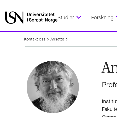
Studier
Forskning
Kontakt oss
Ansatte
An
Prof
Institu
Fakult