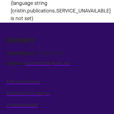
Kontakt
Sentralbord:
31 00 80 00
E-post:
postmottak@usn.no
Fakturaadresse
Kontaktinformasjon
Pressekontakt