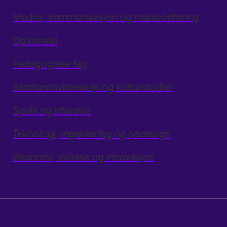
Medier, kommunikasjon og markedsføring
Optometri
Pedagogiske fag
Samfunnsvitenskap og kulturstudier
Språk og litteratur
Teknologi, ingeniørfag og lysdesign
Økonomi, ledelse og innovasjon