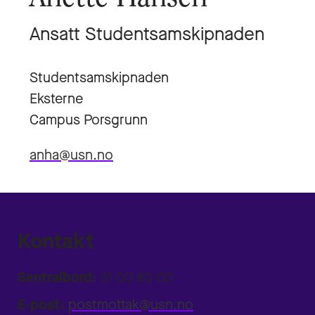
Ansatt Studentsamskipnaden
Studentsamskipnaden
Eksterne
Campus Porsgrunn
anha@usn.no
Kontakt
Sentralbord:
31 00 80 00
E-post:
postmottak@usn.no