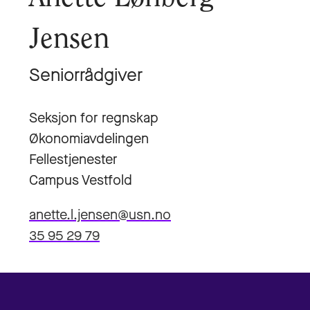
Jensen
Seniorrådgiver
Seksjon for regnskap
Økonomiavdelingen
Fellestjenester
Campus Vestfold
anette.l.jensen@usn.no
35 95 29 79