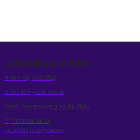
Utdanningsområder
Helse- og sosialfag
Historie og idéhistorie
Idrett, kroppsøving og friluftsliv
IT, informatikk og
informasjonssystemer