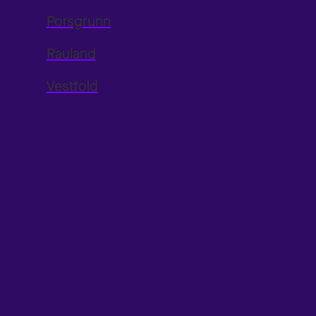
Porsgrunn
Rauland
Vestfold