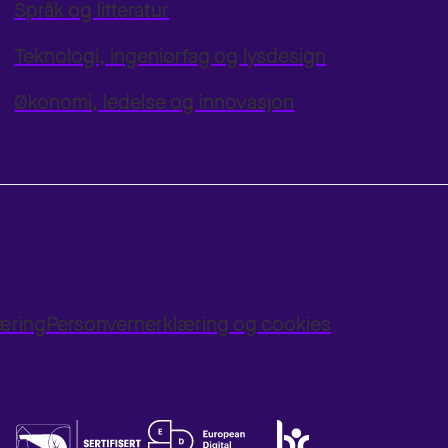
Språk og litteratur
Teknologi, ingeniørfag og lysdesign
Økonomi, ledelse og innovasjon
læring
Personvernerklæring og cookies