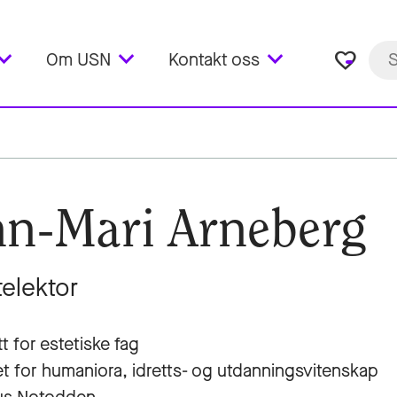
favorite_border
Om USN
Kontakt oss
n-Mari Arneberg
telektor
tt for estetiske fag
et for humaniora, idretts- og utdanningsvitenskap