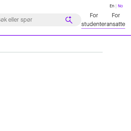
En
No
For
For
studenter
ansatte