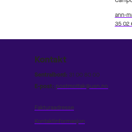
Campu
ann-m
35 02 
Kontakt
Sentralbord:
31 00 80 00
E-post:
postmottak@usn.no
Fakturaadresse
Kontaktinformasjon