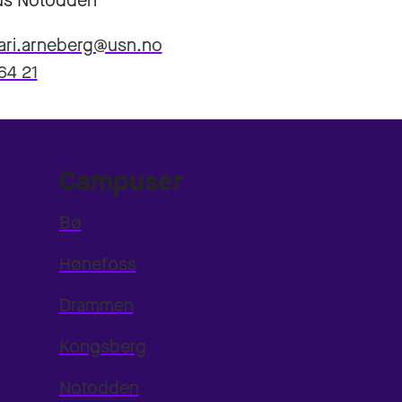
s Notodden
ari.arneberg@usn.no
64 21
Campuser
Bø
Hønefoss
Drammen
Kongsberg
Notodden