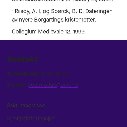
· Riisøy, A. I. og Spørck, B. D. Dateringen
av nyere Borgartings kristenretter.
Collegium Medievale 12, 1999.
Kontakt
Sentralbord:
31 00 80 00
E-post:
postmottak@usn.no
Fakturaadresse
Kontaktinformasjon