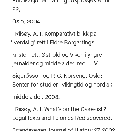
Publikasjoner fra Tingbokprosjektet nr
22,
Oslo, 2004.
· Riisøy, A. I. Komparativt blikk pa
̊‘verdslig’ rett i Eldre Borgartings
kristenrett. Østfold og Viken i yngre
jernalder og middelalder, red. J. V.
Sigurðsson og P. G. Norseng. Oslo:
Senter for studier i vikingtid og nordisk
middelalder, 2003.
· Riisøy, A. I. What’s on the Case-list?
Legal Texts and Felonies Rediscovered.
Scandinavian Journal of History 27, 2002.