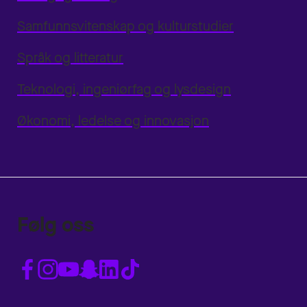
Samfunnsvitenskap og kulturstudier
Språk og litteratur
Teknologi, ingeniørfag og lysdesign
Økonomi, ledelse og innovasjon
Følg oss