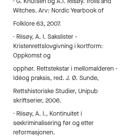
· G. Knutsen og A.I. Riisøy. Trolls and
Witches. Arv: Nordic Yearbook of
Folklore 63, 2007.
· Riisøy, A. I. Sakslister -
Kristenrettslovgivning i kortform:
Oppkomst og
opphør. Rettstekstar i mellomalderen -
Idéog praksis, red. J. Ø. Sunde,
Rettshistoriske Studier, Unipub
skriftserier, 2006.
· Riisøy, A. I., Kontinuitet i
sexkriminalisering før og etter
reformasjonen.