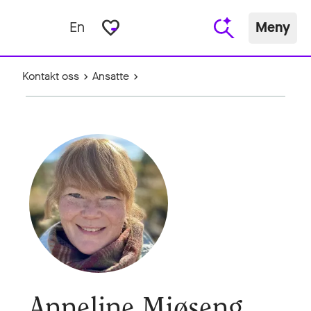
favorite_border
En
Meny
Kontakt oss
Ansatte
Anneline Mjøseng