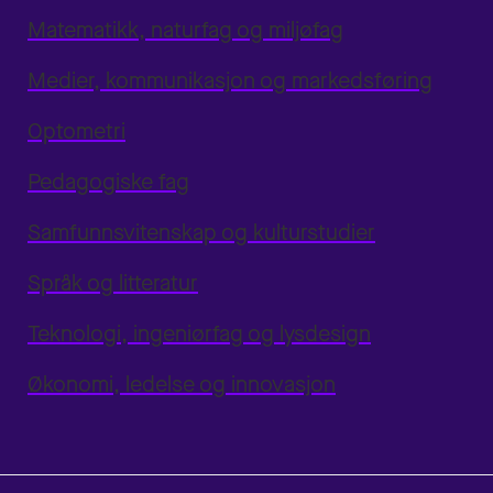
Matematikk, naturfag og miljøfag
Medier, kommunikasjon og markedsføring
Optometri
Pedagogiske fag
Samfunnsvitenskap og kulturstudier
Språk og litteratur
Teknologi, ingeniørfag og lysdesign
Økonomi, ledelse og innovasjon