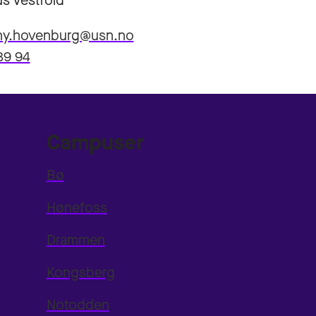
s Vestfold
ny.hovenburg@usn.no
89 94
Campuser
Bø
Hønefoss
Drammen
Kongsberg
Notodden