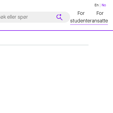
En
No
For
For
studenter
ansatte