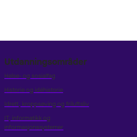
Utdanningsområder
Helse- og sosialfag
Historie og idéhistorie
Idrett, kroppsøving og friluftsliv
IT, informatikk og
informasjonssystemer