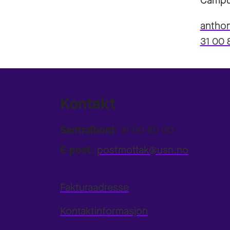
Campu
antho
31 00 
Kontakt
Sentralbord:
31 00 80 00
E-post:
postmottak@usn.no
Fakturaadresse
Kontaktinformasjon