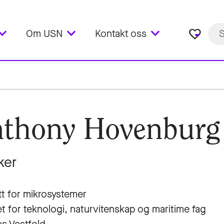
favorite_border
Om USN
Kontakt oss
nthony Hovenburg
ker
utt for mikrosystemer
et for teknologi, naturvitenskap og maritime fag