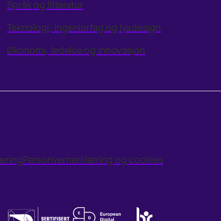
Språk og litteratur
Teknologi, ingeniørfag og lysdesign
Økonomi, ledelse og innovasjon
læring
Personvernerklæring og cookies