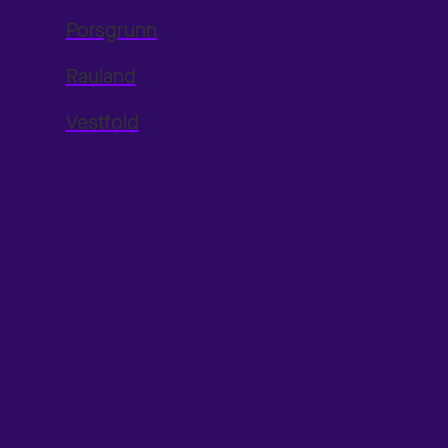
Porsgrunn
Rauland
Vestfold