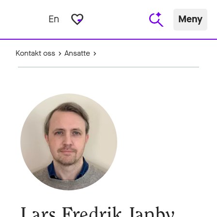
favorite_border
En
Meny
Kontakt oss
Ansatte
Lars Fredrik Janby