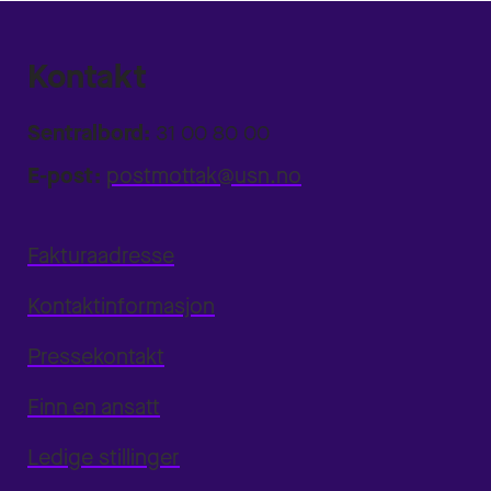
Kontakt
Sentralbord:
31 00 80 00
E-post:
postmottak@usn.no
Fakturaadresse
Kontaktinformasjon
Pressekontakt
Finn en ansatt
Ledige stillinger