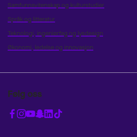
Samfunnsvitenskap og kulturstudier
Språk og litteratur
Teknologi, ingeniørfag og lysdesign
Økonomi, ledelse og innovasjon
Følg oss