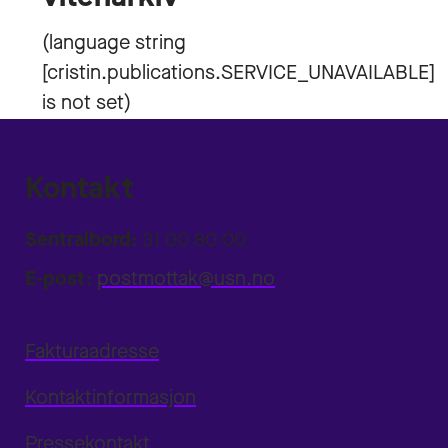
Kontakt
Sentralbord:
31 00 80 00
E-post:
postmottak@usn.no
Fakturaadresse
Kontaktinformasjon
Pressekontakt