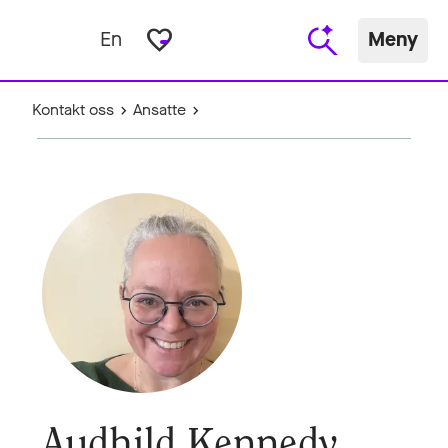
favorite_border
En
Meny
Kontakt oss
Ansatte
Audhild Kennedy