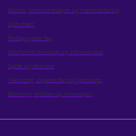
Medier, kommunikasjon og markedsføring
Optometri
Pedagogiske fag
Samfunnsvitenskap og kulturstudier
Språk og litteratur
Teknologi, ingeniørfag og lysdesign
Økonomi, ledelse og innovasjon