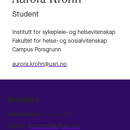
Student
Institutt for sykepleie- og helsevitenskap
Fakultet for helse- og sosialvitenskap
Campus Porsgrunn
aurora.krohn@usn.no
Kontakt
Sentralbord:
31 00 80 00
E-post:
postmottak@usn.no