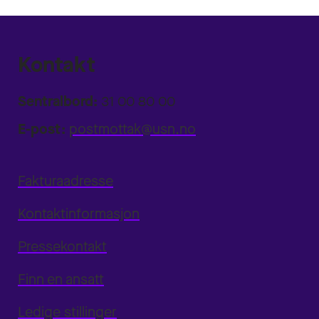
Kontakt
Sentralbord:
31 00 80 00
E-post:
postmottak@usn.no
Fakturaadresse
Kontaktinformasjon
Pressekontakt
Finn en ansatt
Ledige stillinger