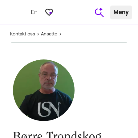
favorite_border
En
Meny
Kontakt oss
Ansatte
Børre Trondskog