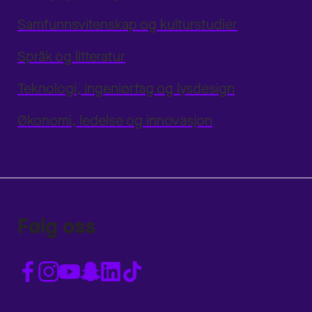
Samfunnsvitenskap og kulturstudier
Språk og litteratur
Teknologi, ingeniørfag og lysdesign
Økonomi, ledelse og innovasjon
Følg oss