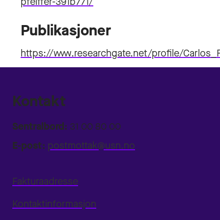
pfeiffer-391b771/
Publikasjoner
https://www.researchgate.net/profile/Carlos_F
Kontakt
Sentralbord:
31 00 80 00
E-post:
postmottak@usn.no
Fakturaadresse
Kontaktinformasjon