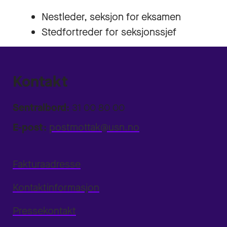
Nestleder, seksjon for eksamen
Stedfortreder for seksjonssjef
Kontakt
Sentralbord:
31 00 80 00
E-post:
postmottak@usn.no
Fakturaadresse
Kontaktinformasjon
Pressekontakt