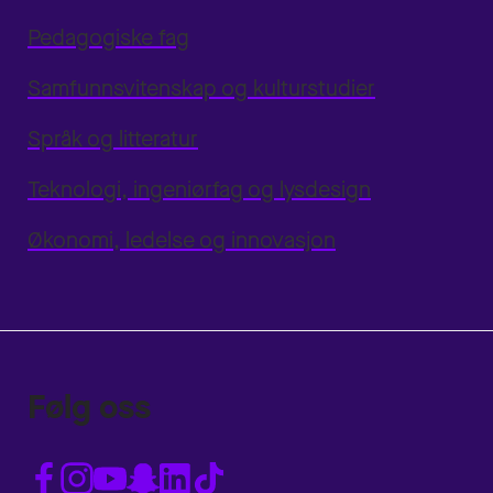
Pedagogiske fag
Samfunnsvitenskap og kulturstudier
Språk og litteratur
Teknologi, ingeniørfag og lysdesign
Økonomi, ledelse og innovasjon
Følg oss