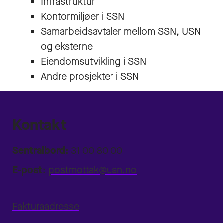
Infrastruktur
Kontormiljøer i SSN
Samarbeidsavtaler mellom SSN, USN
og eksterne
Eiendomsutvikling i SSN
Andre prosjekter i SSN
Kontakt
Sentralbord:
31 00 80 00
E-post:
postmottak@usn.no
Fakturaadresse