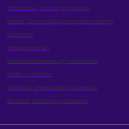
Matematikk, naturfag og miljøfag
Medier, kommunikasjon og markedsføring
Optometri
Pedagogiske fag
Samfunnsvitenskap og kulturstudier
Språk og litteratur
Teknologi, ingeniørfag og lysdesign
Økonomi, ledelse og innovasjon