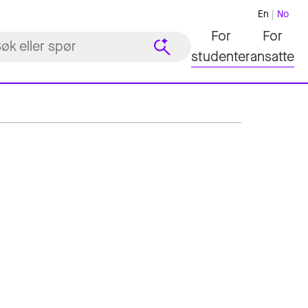
En
No
For
For
studenter
ansatte