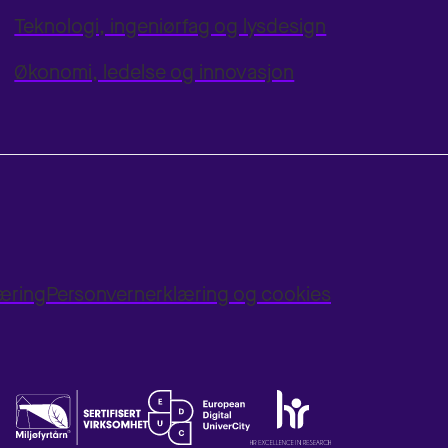
Teknologi, ingeniørfag og lysdesign
Økonomi, ledelse og innovasjon
læring
Personvernerklæring og cookies