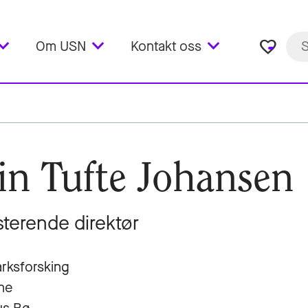
favorite_border
Om USN
Kontakt oss
in Tufte Johansen
sterende direktør
rksforsking
ne