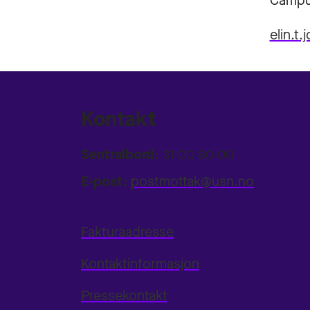
Campu
elin.t
Kontakt
Sentralbord:
31 00 80 00
E-post:
postmottak@usn.no
Fakturaadresse
Kontaktinformasjon
Pressekontakt