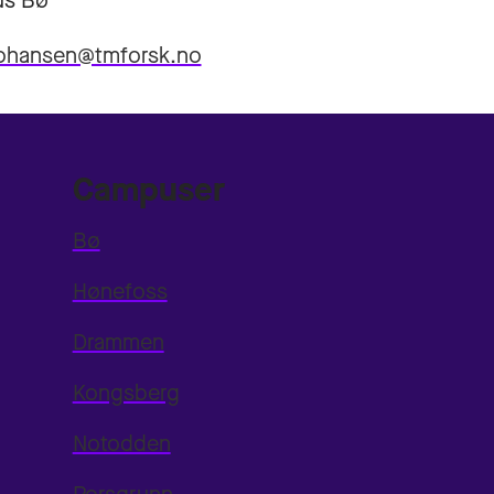
s Bø
.johansen@tmforsk.no
Campuser
Bø
Hønefoss
Drammen
Kongsberg
Notodden