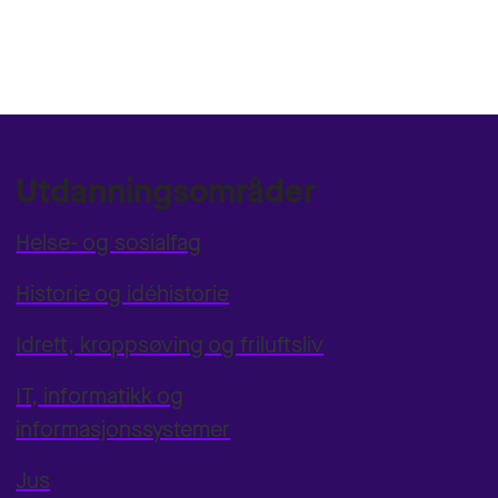
Utdanningsområder
Helse- og sosialfag
Historie og idéhistorie
Idrett, kroppsøving og friluftsliv
IT, informatikk og
informasjonssystemer
Jus