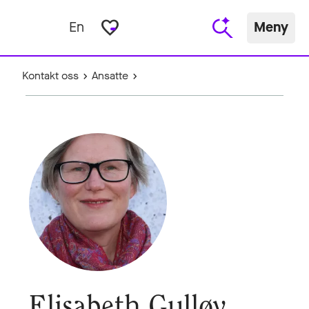
favorite_border
En
Meny
Kontakt oss
Ansatte
Elisabeth Gulløy