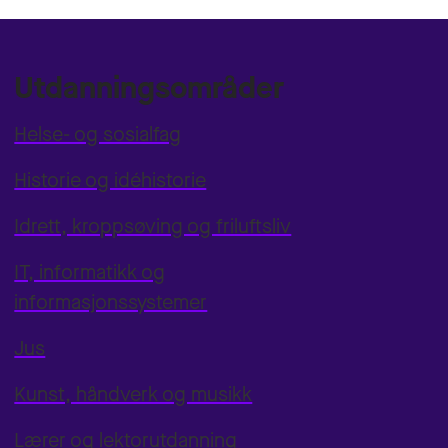
Utdanningsområder
Helse- og sosialfag
Historie og idéhistorie
Idrett, kroppsøving og friluftsliv
IT, informatikk og
informasjonssystemer
Jus
Kunst, håndverk og musikk
Lærer og lektorutdanning