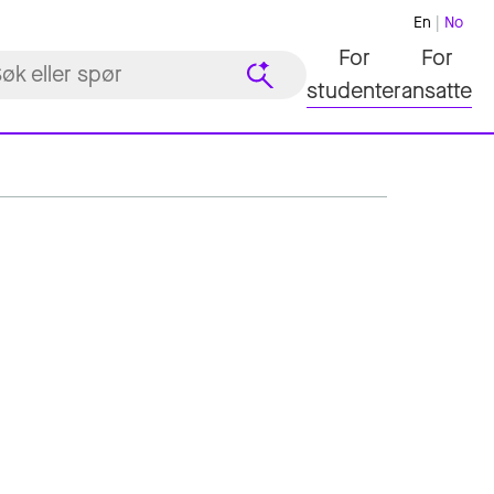
En
No
For
For
studenter
ansatte