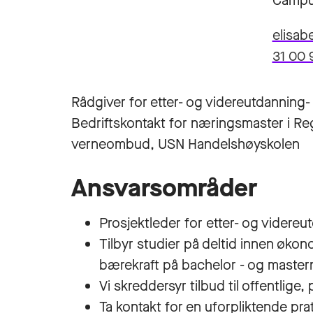
Campu
elisab
31 00 
Rådgiver for etter- og videreutdannin
Bedriftskontakt for næringsmaster i R
verneombud, USN Handelshøyskolen
Ansvarsområder
Prosjektleder for etter- og videreu
Tilbyr studier på deltid innen økonom
bærekraft på bachelor - og master
Vi skreddersyr tilbud til offentlige, 
Ta kontakt for en uforpliktende pra