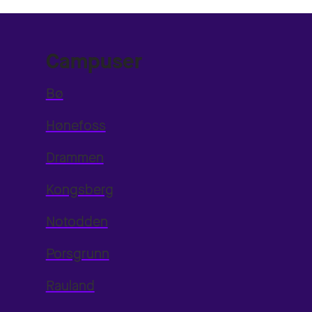
Campuser
Bø
Hønefoss
Drammen
Kongsberg
Notodden
Porsgrunn
Rauland