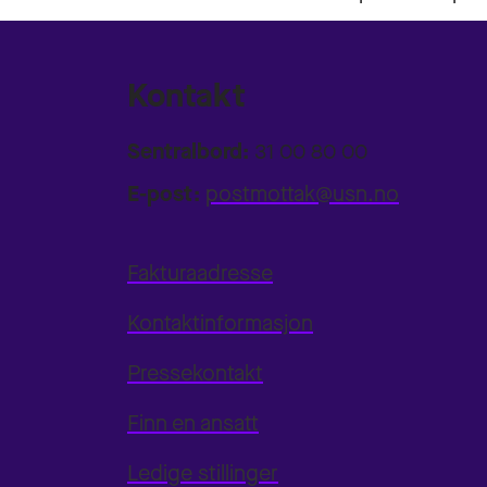
Kontakt
Sentralbord:
31 00 80 00
E-post:
postmottak@usn.no
Fakturaadresse
Kontaktinformasjon
Pressekontakt
Finn en ansatt
Ledige stillinger