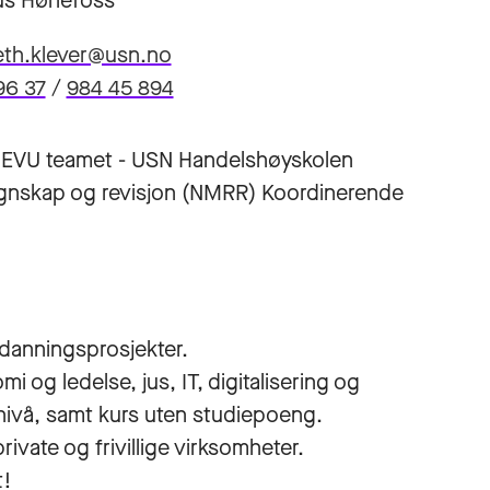
s Hønefoss
eth.klever@usn.no
96 37
/
984 45 894
g- EVU teamet - USN Handelshøyskolen
egnskap og revisjon (NMRR) Koordinerende
tdanningsprosjekter.
i og ledelse, jus, IT, digitalisering og
nivå, samt kurs uten studiepoeng.
private og frivillige virksomheter.
t!