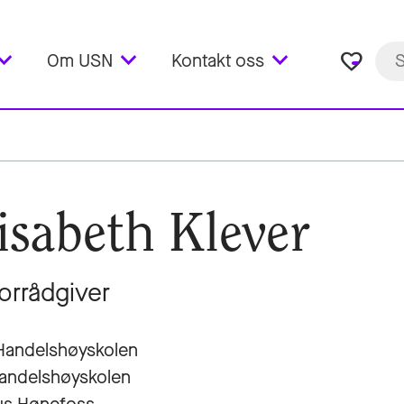
favorite_border
Om USN
Kontakt oss
isabeth Klever
orrådgiver
Handelshøyskolen
andelshøyskolen