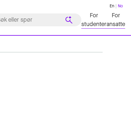
En
No
For
For
studenter
ansatte