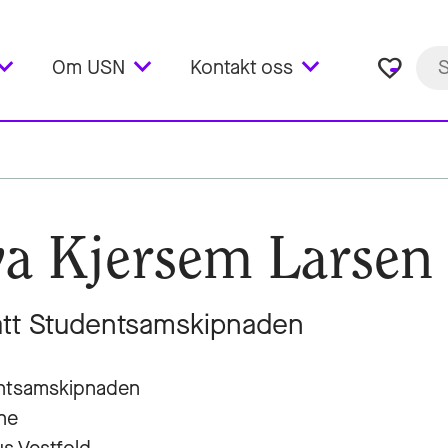
favorite_border
Om USN
Kontakt oss
a Kjersem Larsen
tt Studentsamskipnaden
ntsamskipnaden
ne