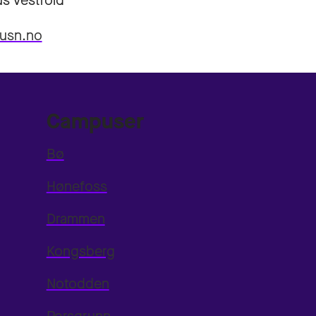
s Vestfold
@usn.no
Campuser
Bø
Hønefoss
Drammen
Kongsberg
Notodden