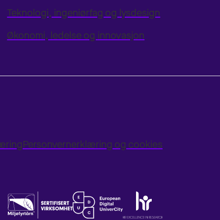
Teknologi, ingeniørfag og lysdesign
Økonomi, ledelse og innovasjon
læring
Personvernerklæring og cookies