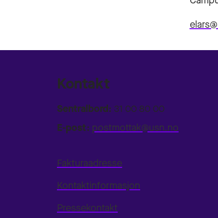
Campu
elars
Kontakt
Sentralbord:
31 00 80 00
E-post:
postmottak@usn.no
Fakturaadresse
Kontaktinformasjon
Pressekontakt