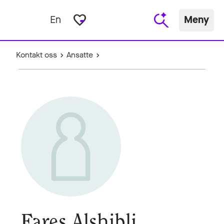
favorite_border
En
Meny
Kontakt oss
Ansatte
Fares Alshibli