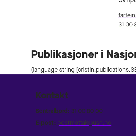
Campu
fartei
31 00 
Publikasjoner i Nasjo
Kontakt
Sentralbord:
31 00 80 00
E-post:
postmottak@usn.no