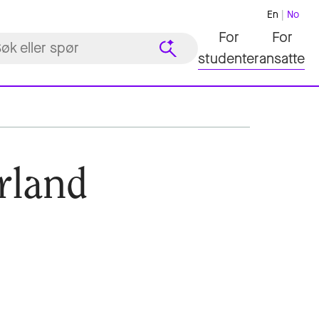
En
No
For
For
studenter
ansatte
rland