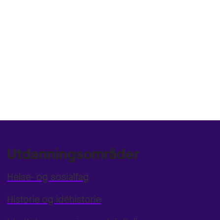
Utdanningsområder
Helse- og sosialfag
Historie og idéhistorie