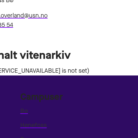
s Bø
n.overland@usn.no
85 54
nalt vitenarkiv
Campuser
Bø
Hønefoss