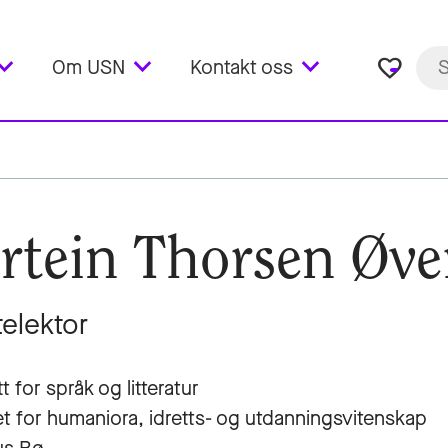
favorite_border
Om USN
Kontakt oss
rtein Thorsen Øve
telektor
tt for språk og litteratur
et for humaniora, idretts- og utdanningsvitenskap