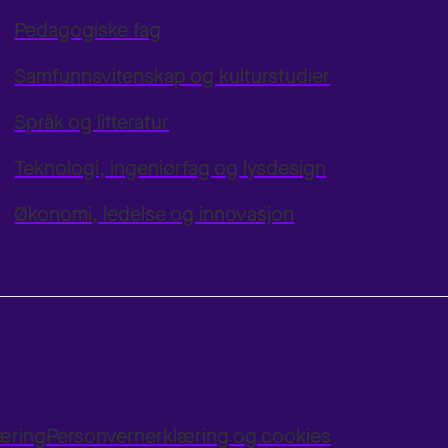
Pedagogiske fag
Samfunnsvitenskap og kulturstudier
Språk og litteratur
Teknologi, ingeniørfag og lysdesign
Økonomi, ledelse og innovasjon
læring
Personvernerklæring og cookies