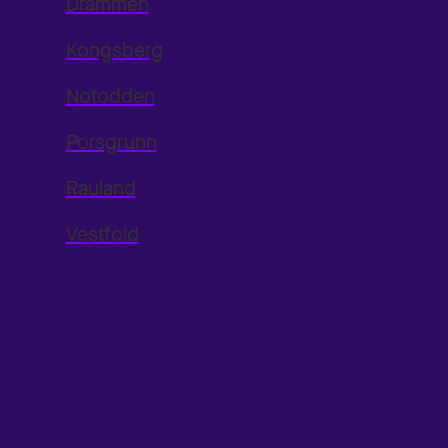
Drammen
Kongsberg
Notodden
Porsgrunn
Rauland
Vestfold