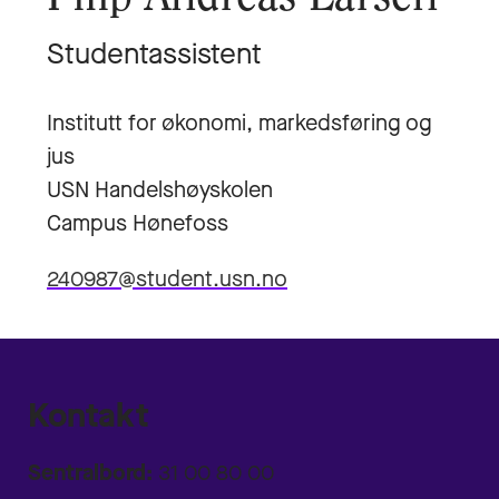
Studentassistent
Institutt for økonomi, markedsføring og
jus
USN Handelshøyskolen
Campus Hønefoss
240987@student.usn.no
Kontakt
Sentralbord:
31 00 80 00