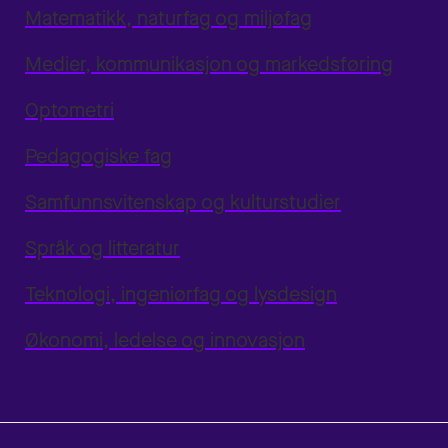
Matematikk, naturfag og miljøfag
Medier, kommunikasjon og markedsføring
Optometri
Pedagogiske fag
Samfunnsvitenskap og kulturstudier
Språk og litteratur
Teknologi, ingeniørfag og lysdesign
Økonomi, ledelse og innovasjon