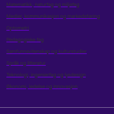
Matematikk, naturfag og miljøfag
Medier, kommunikasjon og markedsføring
Optometri
Pedagogiske fag
Samfunnsvitenskap og kulturstudier
Språk og litteratur
Teknologi, ingeniørfag og lysdesign
Økonomi, ledelse og innovasjon