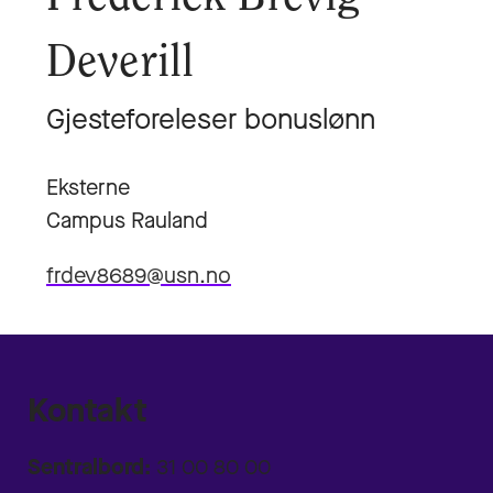
Deverill
Gjesteforeleser bonuslønn
Eksterne
Campus Rauland
frdev8689@usn.no
Kontakt
Sentralbord:
31 00 80 00