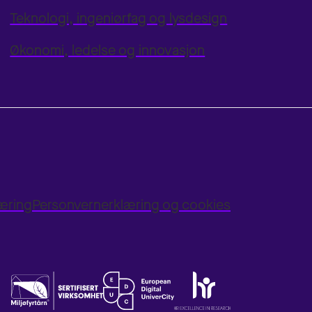
Teknologi, ingeniørfag og lysdesign
Økonomi, ledelse og innovasjon
læring
Personvernerklæring og cookies