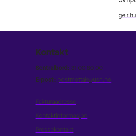
Campu
geir.h
Kontakt
Sentralbord:
31 00 80 00
E-post:
postmottak@usn.no
Fakturaadresse
Kontaktinformasjon
Pressekontakt