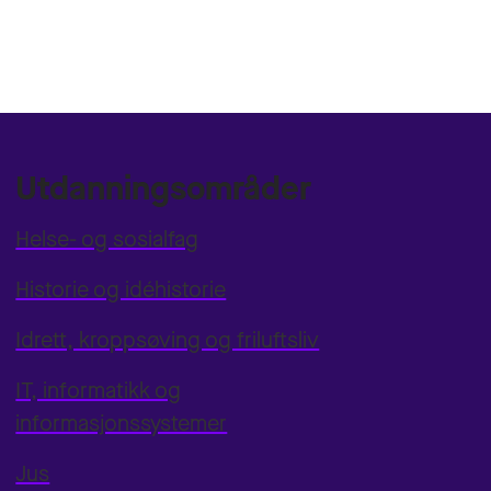
Utdanningsområder
Helse- og sosialfag
Historie og idéhistorie
Idrett, kroppsøving og friluftsliv
IT, informatikk og
informasjonssystemer
Jus