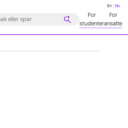
En
No
For
For
studenter
ansatte