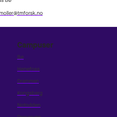
s Bø
.moller@tmforsk.no
Campuser
Bø
Hønefoss
Drammen
Kongsberg
Notodden