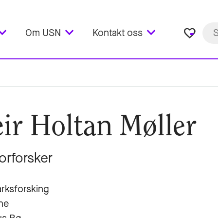
favorite_border
Om USN
Kontakt oss
ir Holtan Møller
orforsker
rksforsking
ne